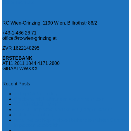
Datenschutz
RC Wien-Grinzing, 1190 Wien, Billrothstr 86/2
+43-1-486 26 71
office@rc-wien-grinzing.at
ZVR 1622148295
ERSTEBANK
AT11 2011 1844 4171 2800
GIBAATWWXXX
_
Recent Posts
To Impf Or Not To Impf
Probleme mit Lieferungen von Arzneimitteln
ÖSTERREICH IMPFT
COVID – Impfstoffe und (keine) „Langzeitdaten“
Hol dir die Impfung …
Israel hat pro Kopf weltweit bisher die meisten Corona-
Impfdosen verabreicht
Molnupiravir