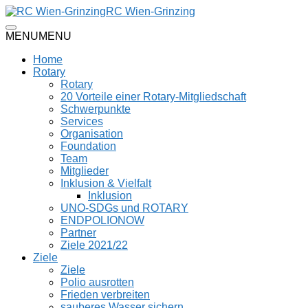
RC Wien-Grinzing
MENU
MENU
Home
Rotary
Rotary
20 Vorteile einer Rotary-Mitgliedschaft
Schwerpunkte
Services
Organisation
Foundation
Team
Mitglieder
Inklusion & Vielfalt
Inklusion
UNO-SDGs und ROTARY
ENDPOLIONOW
Partner
Ziele 2021/22
Ziele
Ziele
Polio ausrotten
Frieden verbreiten
sauberes Wasser sichern