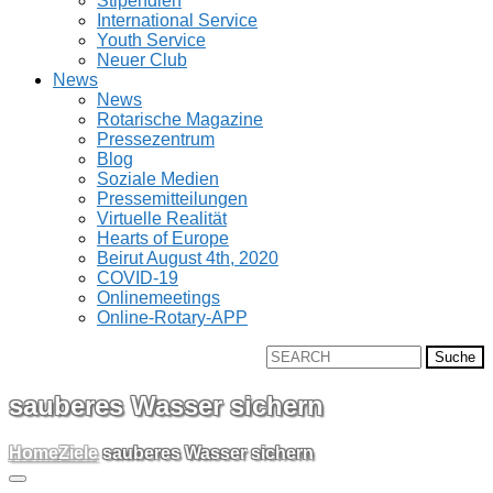
Stipendien
International Service
Youth Service
Neuer Club
News
News
Rotarische Magazine
Pressezentrum
Blog
Soziale Medien
Pressemitteilungen
Virtuelle Realität
Hearts of Europe
Beirut August 4th, 2020
COVID-19
Onlinemeetings
Online-Rotary-APP
Suche
nach:
sauberes Wasser sichern
Home
Ziele
sauberes Wasser sichern