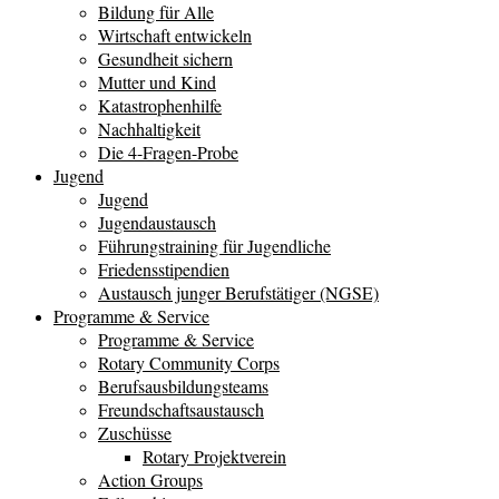
Bildung für Alle
Wirtschaft entwickeln
Gesundheit sichern
Mutter und Kind
Katastrophenhilfe
Nachhaltigkeit
Die 4-Fragen-Probe
Jugend
Jugend
Jugendaustausch
Führungstraining für Jugendliche
Friedensstipendien
Austausch junger Berufstätiger (NGSE)
Programme & Service
Programme & Service
Rotary Community Corps
Berufsausbildungsteams
Freundschaftsaustausch
Zuschüsse
Rotary Projektverein
Action Groups