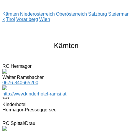
Kärnten
Niederösterreich
Oberösterreich
Salzburg
Steiermar
k
Tirol
Vorarlberg
Wien
Kärnten
RC Hermagor
Walter Ramsbacher
0676-840665200
http://www.kinderhotel-ramsi.at
****
Kinderhotel
Hermagor-Presseggersee
RC Spittal/Drau