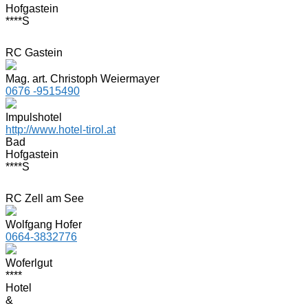
Hofgastein
****S
RC Gastein
Mag. art. Christoph Weiermayer
0676 -9515490
Impulshotel
http://www.hotel-tirol.at
Bad
Hofgastein
****S
RC Zell am See
Wolfgang Hofer
0664-3832776
Woferlgut
****
Hotel
&