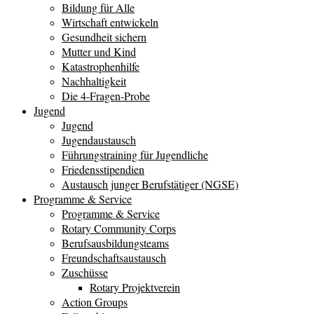
Bildung für Alle
Wirtschaft entwickeln
Gesundheit sichern
Mutter und Kind
Katastrophenhilfe
Nachhaltigkeit
Die 4-Fragen-Probe
Jugend
Jugend
Jugendaustausch
Führungstraining für Jugendliche
Friedensstipendien
Austausch junger Berufstätiger (NGSE)
Programme & Service
Programme & Service
Rotary Community Corps
Berufsausbildungsteams
Freundschaftsaustausch
Zuschüsse
Rotary Projektverein
Action Groups