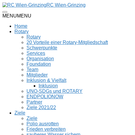
RC Wien-Grinzing
MENU
MENU
Home
Rotary
Rotary
20 Vorteile einer Rotary-Mitgliedschaft
Schwerpunkte
Services
Organisation
Foundation
Team
Mitglieder
Inklusion & Vielfalt
Inklusion
UNO-SDGs und ROTARY
ENDPOLIONOW
Partner
Ziele 2021/22
Ziele
Ziele
Polio ausrotten
Frieden verbreiten
sauberes Wasser sichern