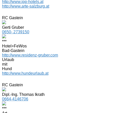
http://www.ipp-hotels.at
http://www.arte-salzburg.at
RC Gastein
Gerti Gruber
0650- 2739150
***
Hotel+FeWos
Bad-Gastein
http://www.residenz-gruber.com
Urlaub
mit
Hund
http://www.hundeurlaub.at
RC Gastein
Dipl.-Ing. Thomas Ikrath
0664-4146706
***