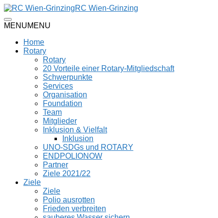
RC Wien-Grinzing
MENU
MENU
Home
Rotary
Rotary
20 Vorteile einer Rotary-Mitgliedschaft
Schwerpunkte
Services
Organisation
Foundation
Team
Mitglieder
Inklusion & Vielfalt
Inklusion
UNO-SDGs und ROTARY
ENDPOLIONOW
Partner
Ziele 2021/22
Ziele
Ziele
Polio ausrotten
Frieden verbreiten
sauberes Wasser sichern