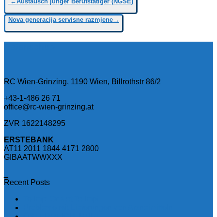
←Austausch junger Berufstätiger (NGSE)
Nova generacija servisne razmjene→
Datenschutz
RC Wien-Grinzing, 1190 Wien, Billrothstr 86/2
+43-1-486 26 71
office@rc-wien-grinzing.at
ZVR 1622148295
ERSTEBANK
AT11 2011 1844 4171 2800
GIBAATWWXXX
_
Recent Posts
To Impf Or Not To Impf
Probleme mit Lieferungen von Arzneimitteln
ÖSTERREICH IMPFT