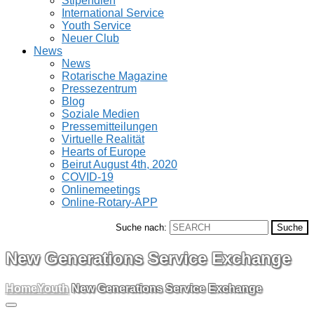
Stipendien
International Service
Youth Service
Neuer Club
News
News
Rotarische Magazine
Pressezentrum
Blog
Soziale Medien
Pressemitteilungen
Virtuelle Realität
Hearts of Europe
Beirut August 4th, 2020
COVID-19
Onlinemeetings
Online-Rotary-APP
Suche nach:
New Generations Service Exchange
Home
Youth
New Generations Service Exchange