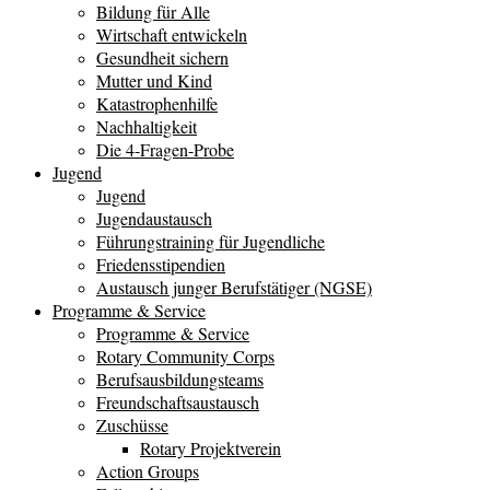
Bildung für Alle
Wirtschaft entwickeln
Gesundheit sichern
Mutter und Kind
Katastrophenhilfe
Nachhaltigkeit
Die 4-Fragen-Probe
Jugend
Jugend
Jugendaustausch
Führungstraining für Jugendliche
Friedensstipendien
Austausch junger Berufstätiger (NGSE)
Programme & Service
Programme & Service
Rotary Community Corps
Berufsausbildungsteams
Freundschaftsaustausch
Zuschüsse
Rotary Projektverein
Action Groups