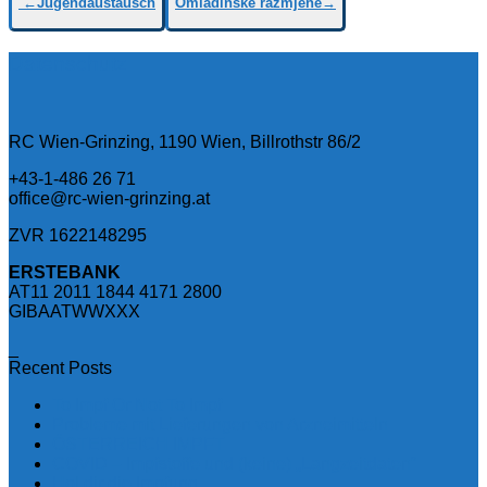
←Jugendaustausch
Omladinske razmjene→
Datenschutz
RC Wien-Grinzing, 1190 Wien, Billrothstr 86/2
+43-1-486 26 71
office@rc-wien-grinzing.at
ZVR 1622148295
ERSTEBANK
AT11 2011 1844 4171 2800
GIBAATWWXXX
_
Recent Posts
To Impf Or Not To Impf
Probleme mit Lieferungen von Arzneimitteln
ÖSTERREICH IMPFT
COVID – Impfstoffe und (keine) „Langzeitdaten“
Hol dir die Impfung …