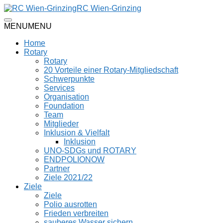
RC Wien-Grinzing
MENU
MENU
Home
Rotary
Rotary
20 Vorteile einer Rotary-Mitgliedschaft
Schwerpunkte
Services
Organisation
Foundation
Team
Mitglieder
Inklusion & Vielfalt
Inklusion
UNO-SDGs und ROTARY
ENDPOLIONOW
Partner
Ziele 2021/22
Ziele
Ziele
Polio ausrotten
Frieden verbreiten
sauberes Wasser sichern