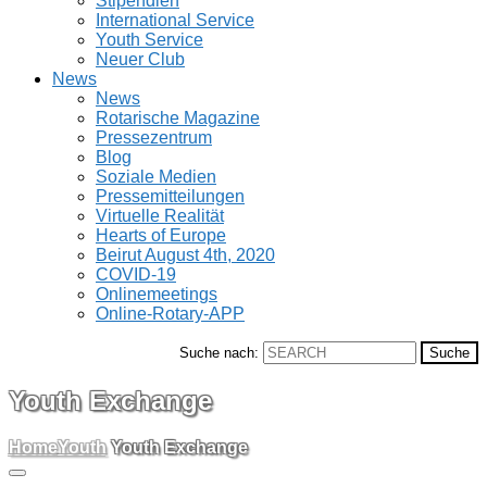
Stipendien
International Service
Youth Service
Neuer Club
News
News
Rotarische Magazine
Pressezentrum
Blog
Soziale Medien
Pressemitteilungen
Virtuelle Realität
Hearts of Europe
Beirut August 4th, 2020
COVID-19
Onlinemeetings
Online-Rotary-APP
Suche nach:
Youth Exchange
Home
Youth
Youth Exchange