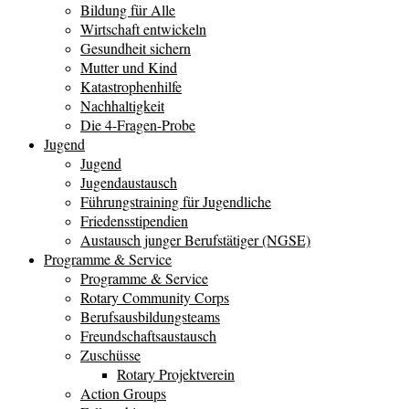
Bildung für Alle
Wirtschaft entwickeln
Gesundheit sichern
Mutter und Kind
Katastrophenhilfe
Nachhaltigkeit
Die 4-Fragen-Probe
Jugend
Jugend
Jugendaustausch
Führungstraining für Jugendliche
Friedensstipendien
Austausch junger Berufstätiger (NGSE)
Programme & Service
Programme & Service
Rotary Community Corps
Berufsausbildungsteams
Freundschaftsaustausch
Zuschüsse
Rotary Projektverein
Action Groups