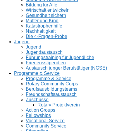
Bildung für Alle
Wirtschaft entwickeln
Gesundheit sichern
Mutter und Kind
Katastrophenhilfe
Nachhaltigkeit
Die 4-Fragen-Probe
Jugend
Jugend
Jugendaustausch
Führungstraining für Jugendliche
Friedensstipendien
Austausch junger Berufstätiger (NGSE)
Programme & Service
Programme & Service
Rotary Community Corps
Berufsausbildungsteams
Freundschaftsaustausch
Zuschüsse
Rotary Projektverein
Action Groups
Fellowships
Vocational Service
Community Service