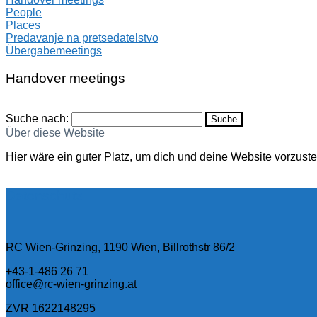
People
Places
Predavanje na pretsedatelstvo
Übergabemeetings
Handover meetings
Suche nach:
Über diese Website
Hier wäre ein guter Platz, um dich und deine Website vorzust
Datenschutz
RC Wien-Grinzing, 1190 Wien, Billrothstr 86/2
+43-1-486 26 71
office@rc-wien-grinzing.at
ZVR 1622148295