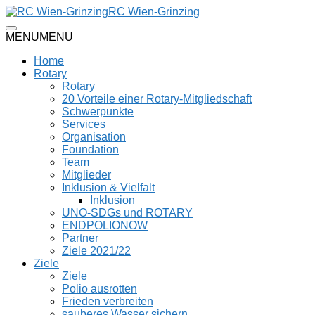
RC Wien-Grinzing
MENU
MENU
Home
Rotary
Rotary
20 Vorteile einer Rotary-Mitgliedschaft
Schwerpunkte
Services
Organisation
Foundation
Team
Mitglieder
Inklusion & Vielfalt
Inklusion
UNO-SDGs und ROTARY
ENDPOLIONOW
Partner
Ziele 2021/22
Ziele
Ziele
Polio ausrotten
Frieden verbreiten
sauberes Wasser sichern