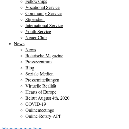
Fellowships
Vocational Service
Community Service
Stipendien
International Service
Youth Service
Neuer Club
News
News
Rotarische Magazine
Pressezentrum
Blog
Soziale Medien
Pressemitteilungen
Virtuelle Realität
Hearts of Europe
Beirut August 4th, 2020
COVID-19
Onlinemeetings
Online-Rotary-APP
Handover meetings