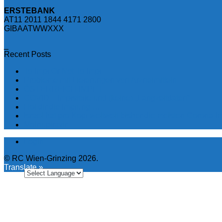
ERSTEBANK
AT11 2011 1844 4171 2800
GIBAATWWXXX
_
Recent Posts
To Impf Or Not To Impf
Probleme mit Lieferungen von Arzneimitteln
ÖSTERREICH IMPFT
COVID – Impfstoffe und (keine) „Langzeitdaten“
Hol dir die Impfung …
Israel hat pro Kopf weltweit bisher die meisten Corona-
Molnupiravir
Login
© RC Wien-Grinzing 2026.
Translate »