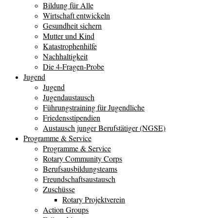
Bildung für Alle
Wirtschaft entwickeln
Gesundheit sichern
Mutter und Kind
Katastrophenhilfe
Nachhaltigkeit
Die 4-Fragen-Probe
Jugend
Jugend
Jugendaustausch
Führungstraining für Jugendliche
Friedensstipendien
Austausch junger Berufstätiger (NGSE)
Programme & Service
Programme & Service
Rotary Community Corps
Berufsausbildungsteams
Freundschaftsaustausch
Zuschüsse
Rotary Projektverein
Action Groups