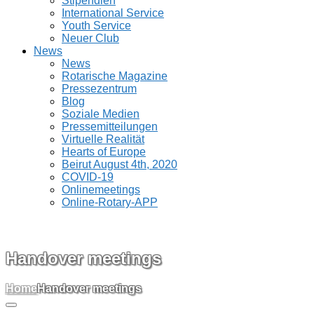
Stipendien
International Service
Youth Service
Neuer Club
News
News
Rotarische Magazine
Pressezentrum
Blog
Soziale Medien
Pressemitteilungen
Virtuelle Realität
Hearts of Europe
Beirut August 4th, 2020
COVID-19
Onlinemeetings
Online-Rotary-APP
Handover meetings
Home
Handover meetings