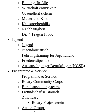
Bildung für Alle
Wirtschaft entwickeln
Gesundheit sichern
Mutter und Kind
Katastrophenhilfe
Nachhaltigkeit
Die 4-Fragen-Probe
Jugend
Jugend
Jugendaustausch
Führungstraining für Jugendliche
Friedensstipendien
Austausch junger Berufstätiger (NGSE)
Programme & Service
Programme & Service
Rotary Community Corps
Berufsausbildungsteams
Freundschaftsaustausch
Zuschüsse
Rotary Projektverein
Action Groups