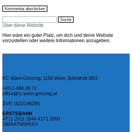
Suche
nach:
Über diese Website
Hier wäre ein guter Platz, um dich und deine Website
vorzustellen oder weitere Informationen anzugeben.
Datenschutz
RC Wien-Grinzing, 1190 Wien, Billrothstr 86/2
+43-1-486 26 71
office@rc-wien-grinzing.at
ZVR 1622148295
ERSTEBANK
AT11 2011 1844 4171 2800
GIBAATWWXXX