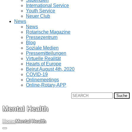
Stipendien
International Service
Youth Service
Neuer Club
News
News
Rotarische Magazine
Pressezentrum
Blog
Soziale Medien
Pressemitteilungen
Virtuelle Realität
Hearts of Europe
Beirut August 4th, 2020
COVID-19
Onlinemeetings
Online-Rotary-APP
Suche
nach:
Mental Health
Home
Mental Health