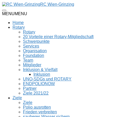
RC Wien-Grinzing
MENU
MENU
Home
Rotary
Rotary
20 Vorteile einer Rotary-Mitgliedschaft
Schwerpunkte
Services
Organisation
Foundation
Team
Mitglieder
Inklusion & Vielfalt
Inklusion
UNO-SDGs und ROTARY
ENDPOLIONOW
Partner
Ziele 2021/22
Ziele
Ziele
Polio ausrotten
Frieden verbreiten
sauberes Wasser sichern