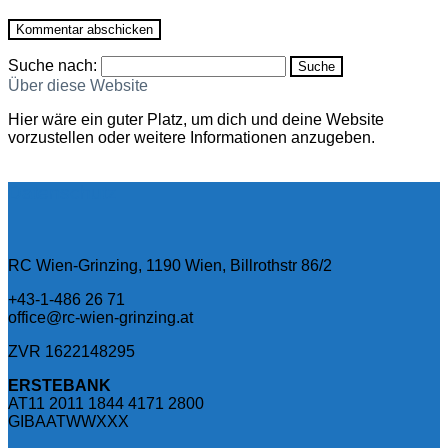
Suche nach:
Über diese Website
Hier wäre ein guter Platz, um dich und deine Website
vorzustellen oder weitere Informationen anzugeben.
Datenschutz
RC Wien-Grinzing, 1190 Wien, Billrothstr 86/2
+43-1-486 26 71
office@rc-wien-grinzing.at
ZVR 1622148295
ERSTEBANK
AT11 2011 1844 4171 2800
GIBAATWWXXX