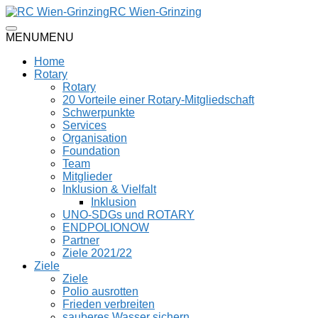
RC Wien-Grinzing
MENU
MENU
Home
Rotary
Rotary
20 Vorteile einer Rotary-Mitgliedschaft
Schwerpunkte
Services
Organisation
Foundation
Team
Mitglieder
Inklusion & Vielfalt
Inklusion
UNO-SDGs und ROTARY
ENDPOLIONOW
Partner
Ziele 2021/22
Ziele
Ziele
Polio ausrotten
Frieden verbreiten
sauberes Wasser sichern