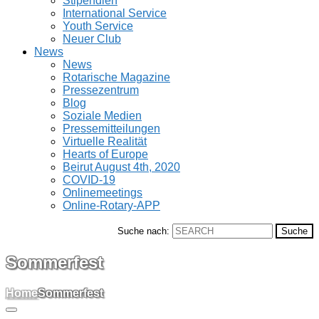
Stipendien
International Service
Youth Service
Neuer Club
News
News
Rotarische Magazine
Pressezentrum
Blog
Soziale Medien
Pressemitteilungen
Virtuelle Realität
Hearts of Europe
Beirut August 4th, 2020
COVID-19
Onlinemeetings
Online-Rotary-APP
Suche nach:
Sommerfest
Home
Sommerfest