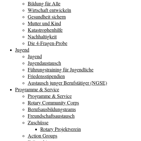
Bildung für Alle
Wirtschaft entwickeln
Gesundheit sichern
Mutter und Kind
Katastrophenhilfe
Nachhaltigkeit
Die 4-Fragen-Probe
Jugend
Jugend
Jugendaustausch
Führungstraining für Jugendliche
Friedensstipendien
Austausch junger Berufstätiger (NGSE)
Programme & Service
Programme & Service
Rotary Community Corps
Berufsausbildungsteams
Freundschaftsaustausch
Zuschüsse
Rotary Projektverein
Action Groups